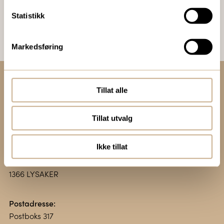
Bestill Ortomedia
Statistikk
Markedsføring
Tillat alle
Kontakt oss:
+47 67 51 86 00
Tillat utvalg
ortomedic@ortomedic.no
Ikke tillat
Besøksadresse:
Vollsveien 13 E
1366 LYSAKER
Postadresse:
Postboks 317