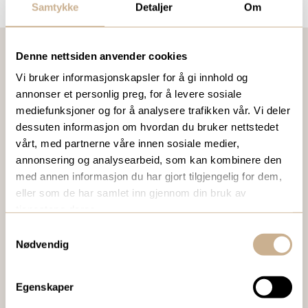
Samtykke
Detaljer
Om
Denne nettsiden anvender cookies
Vi bruker informasjonskapsler for å gi innhold og
VIL DU VITE MER OM VÅRE PRODUKTER?
annonser et personlig preg, for å levere sosiale
Ta kontakt med en av våre medarbeidere, eller send en e-
mediefunksjoner og for å analysere trafikken vår. Vi deler
post til
ortomedic@ortomedic.no
dessuten informasjon om hvordan du bruker nettstedet
vårt, med partnerne våre innen sosiale medier,
annonsering og analysearbeid, som kan kombinere den
Ta kontakt
med annen informasjon du har gjort tilgjengelig for dem,
eller som de har samlet inn gjennom din bruk av
tjenestene deres.
BESTILL VÅRT GRATIS KUNDEMAGASIN
Samtykkevalg
Nødvendig
To ganger i året sender vi ut vårt gratis kundemagasin
med siste nytt innenfor ortopedi, traume, kirurgi, hospital
og mikroskopi.
Egenskaper