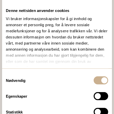
Denne nettsiden anvender cookies
VIL DU VITE MER OM VÅRE PRODUKTER?
Vi bruker informasjonskapsler for å gi innhold og
Ta kontakt med en av våre medarbeidere, eller send en e-
annonser et personlig preg, for å levere sosiale
post til
ortomedic@ortomedic.no
mediefunksjoner og for å analysere trafikken vår. Vi deler
dessuten informasjon om hvordan du bruker nettstedet
Ta kontakt
vårt, med partnerne våre innen sosiale medier,
annonsering og analysearbeid, som kan kombinere den
med annen informasjon du har gjort tilgjengelig for dem,
eller som de har samlet inn gjennom din bruk av
BESTILL VÅRT GRATIS KUNDEMAGASIN
tjenestene deres.
To ganger i året sender vi ut vårt gratis kundemagasin
Samtykkevalg
med siste nytt innenfor ortopedi, traume, kirurgi, hospital
Nødvendig
og mikroskopi.
Egenskaper
Bestill Ortomedia
Statistikk