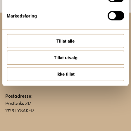
Markedsføring
Kontakt oss:
+47 67 51 86 00
Tillat alle
ortomedic@ortomedic.no
Tillat utvalg
Besøksadresse:
Vollsveien 13 E
Ikke tillat
1366 LYSAKER
Postadresse:
Postboks 317
1326 LYSAKER