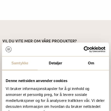
VIL DU VITE MER OM VÅRE PRODUKTER?
Ta kontakt med en av våre medarbeidere, eller send en e-
post til
ortomedic@ortomedic.no
Samtykke
Detaljer
Om
Ta kontakt
Denne nettsiden anvender cookies
Vi bruker informasjonskapsler for å gi innhold og
BESTILL VÅRT GRATIS KUNDEMAGASIN
annonser et personlig preg, for å levere sosiale
To ganger i året sender vi ut vårt gratis kundemagasin
mediefunksjoner og for å analysere trafikken vår. Vi deler
med siste nytt innenfor ortopedi, traume, kirurgi, hospital
dessuten informasjon om hvordan du bruker nettstedet