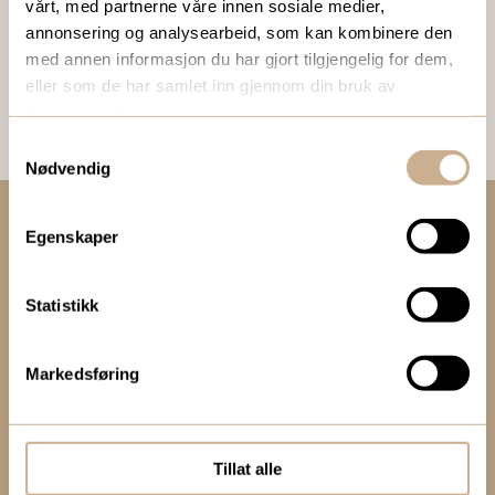
vårt, med partnerne våre innen sosiale medier,
og mikroskopi.
annonsering og analysearbeid, som kan kombinere den
med annen informasjon du har gjort tilgjengelig for dem,
Bestill Ortomedia
eller som de har samlet inn gjennom din bruk av
tjenestene deres.
Samtykkevalg
Nødvendig
Egenskaper
Kontakt oss:
+47 67 51 86 00
Statistikk
ortomedic@ortomedic.no
Besøksadresse:
Markedsføring
Vollsveien 13 E
1366 LYSAKER
Tillat alle
Postadresse: