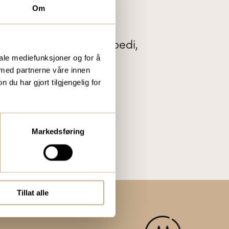
Om
r vi ut vårt gratis
te nytt innenfor ortopedi,
iale mediefunksjoner og for å
tal og mikroskopi.
 med partnerne våre innen
u har gjort tilgjengelig for
Markedsføring
Tillat alle