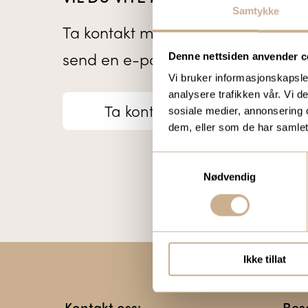
Samtykke
Ta kontakt med en av våre medarb
send en e-post til
ortomedic@orto
Denne nettsiden anvender c
Vi bruker informasjonskapsler
analysere trafikken vår. Vi 
Ta kontakt
sosiale medier, annonsering 
dem, eller som de har samlet
Samtykkevalg
Nødvendig
Ikke tillat
Kontakt oss:
Bes