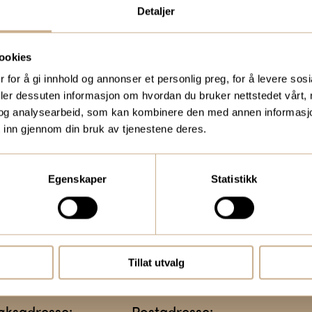
Detaljer
eidere, eller
To ganger i året sende
medic.no
kundemagasin med sis
ookies
 for å gi innhold og annonser et personlig preg, for å levere sos
traume, kirurgi, hospi
deler dessuten informasjon om hvordan du bruker nettstedet vårt,
og analysearbeid, som kan kombinere den med annen informasjon d
 inn gjennom din bruk av tjenestene deres.
Bestill Ortomedia
Egenskaper
Statistikk
Tillat utvalg
øksadresse:
Postadresse: