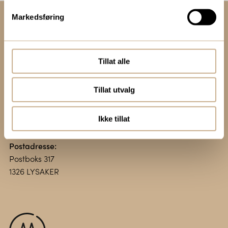
Markedsføring
Kontakt oss:
+47 67 51 86 00
ortomedic@ortomedic.no
Tillat alle
Besøksadresse:
Tillat utvalg
Vollsveien 13 E
1366 LYSAKER
Ikke tillat
Postadresse:
Postboks 317
1326 LYSAKER