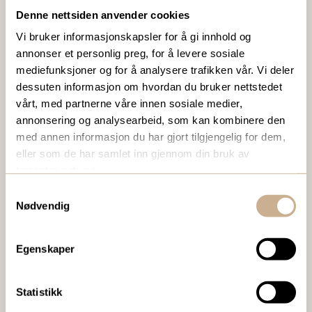
VIL DU VITE MER OM VÅRE PRODUKTER?
Denne nettsiden anvender cookies
Ta kontakt med en av våre medarbeidere, eller send en e-
Vi bruker informasjonskapsler for å gi innhold og
post til
ortomedic@ortomedic.no
annonser et personlig preg, for å levere sosiale
mediefunksjoner og for å analysere trafikken vår. Vi deler
Ta kontakt
dessuten informasjon om hvordan du bruker nettstedet
vårt, med partnerne våre innen sosiale medier,
annonsering og analysearbeid, som kan kombinere den
med annen informasjon du har gjort tilgjengelig for dem,
BESTILL VÅRT GRATIS KUNDEMAGASIN
eller som de har samlet inn gjennom din bruk av
To ganger i året sender vi ut vårt gratis kundemagasin
tjenestene deres.
med siste nytt innenfor ortopedi, traume, kirurgi, hospital
Samtykkevalg
og mikroskopi.
Nødvendig
Bestill Ortomedia
Egenskaper
Statistikk